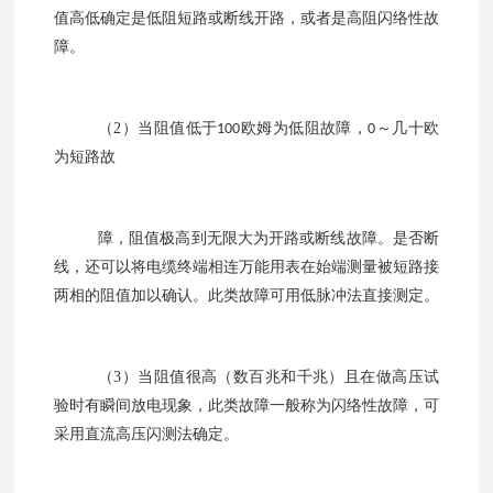
值高低确定是低阻短路或断线开路，或者是高阻闪络性故
障。
（
2
）当阻值低于
欧姆为低阻故障，
～几十欧
100
0
为短路故
障，阻值极高到无限大为开路或断线故障。是否断
线，还可以将电缆终端相连万能用表在始端测量被短路接
两相的阻值加以确认。此类故障可用低脉冲法直接测定。
（
3
）当阻值很高（数百兆和千兆）且在做高压试
验时有瞬间放电现象，此类故障一般称为闪络性故障，可
采用直流高压闪测法确定。