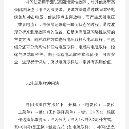
冲闪法适用于测试高阻泄漏性故障，对其他类型高
低阻故障也可用冲闪法测试。测试方法是通过球间隙给电
缆施加冲击电压，使故障点击穿放电，而产生反射电压
（或者电流），由仪器记录这一瞬间状态的过程，通过波
形分析来测定故障点的位置。它是测高阻及闪络性故障的
主要方法。同样取样方式也分电压取样和电流取样，当然
细分还可分为高端和低端电压取样，电感与电阻取样，始
端与终端取样等。由于低端电流取样接线简便、可靠安
全、波形易于识别，所以电流取样法非常具有实用价值。
3.2
电流取样冲闪法
冲闪法操作方法如下：开机（上电复位）
→复位
（主菜单）→键
（工作选择菜单）→键
（冲闪
）
根据
1
3
1
.
工作选择菜单提示，冲闪分为：冲闪
和冲闪
两种方式。
1
2
其中冲闪
是正脉冲触发方式（如电流取样），冲闪
是负
1
2