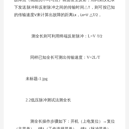
下发送脉冲和反射脉冲之间的传输时间
△
，则可按已知
T
的传输速度
来计算出故障的距离
，
·△
，
V
Lx
Lx=V
T/2
测全长则可利用终端反射脉冲：
L=V
·
T/2
同样已知全长可测出传输速度：
V=2L/T
未标题
-1.jpg
2.2
低压脉冲测试法测全长
测全长操作步骤如下：开机（上电复位）
→复位
（主菜单）→键
（工作选择菜单）→键
（脉冲菜单）→