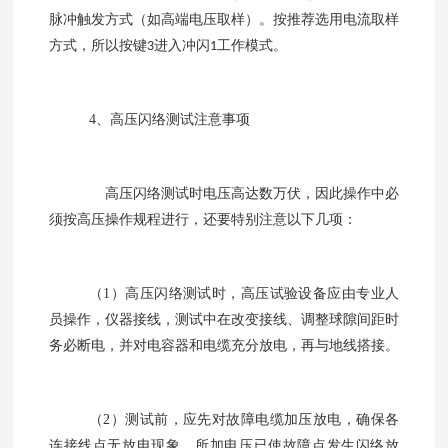
脉冲触发方式（如高端电压取样）。按推荐选用电流取样
方式，所以按键
进入冲闪
工作模式。
3
1
4
、高压闪络测试注意事项
高压闪络测试时电压高达数万伏，因此操作中必
须按高压操作规程进行，还要特别注意以下几项：
（
1
）高压闪络测试时，高压试验设备应由专业人
员操作，仪器接线，测试中在改变接线、调整球隙间距时
务必断电，并对电容器和电缆充分放电，再与地线搭接。
（
2
）测试前，应先对故障电缆加压放电，确保各
连接线点无放电现象，所加电压已使故障点发生闪络放